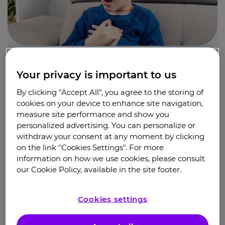
Видео
Your privacy is important to us
Бронхиальная астма у детей: особенности
течения заболевания
By clicking "Accept All", you agree to the storing of
cookies on your device to enhance site navigation,
measure site performance and show you
personalized advertising. You can personalize or
withdraw your consent at any moment by clicking
on the link "Cookies Settings". For more
information on how we use cookies, please consult
our Cookie Policy, available in the site footer.
Cookies settings