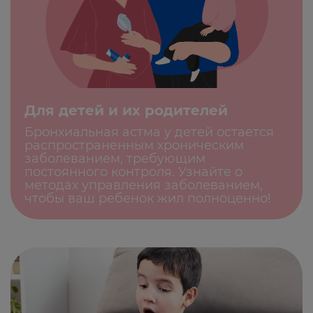
Для детей и их родителей
Бронхиальная астма у детей остается
распространенным хроническим
заболеванием, требующим
постоянного контроля. Узнайте о
методах управления заболеванием,
чтобы ваш ребенок жил полноценно!