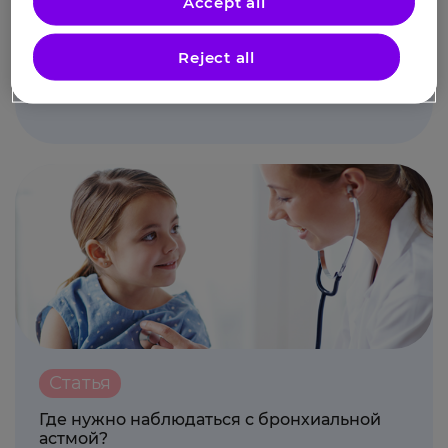
Accept all
Чек-лист
Reject all
Первые симптомы бронхиальной астмы у
детей
Статья
Где нужно наблюдаться с бронхиальной
астмой?