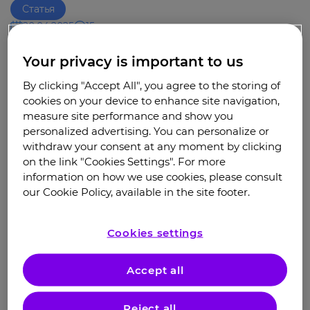
Статья
20.04.2025
15 минут
Your privacy is important to us
Контактные материалы
By clicking "Accept All", you agree to the storing of
cookies on your device to enhance site navigation,
measure site performance and show you
Официальный сайт:
Атопический
дерматит — Ассоциация «Путь к
personalized advertising. You can personalize or
здоровью»
withdraw your consent at any moment by clicking
on the link "Cookies Settings". For more
Узнать больше
information on how we use cookies, please consult
our Cookie Policy, available in the site footer.
Почта для связи:
oppsor@yandex.ru
Cookies settings
Связаться
Accept all
Контактная форма для
Reject all
обращений