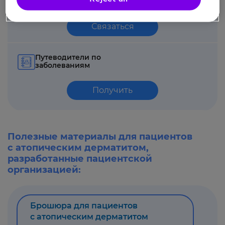
Связаться
Путеводители по
заболеваниям
Получить
Полезные материалы для пациентов
с атопическим дерматитом,
разработанные пациентской
организацией:
Брошюра для пациентов
с атопическим дерматитом