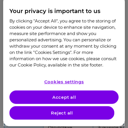
обострениями, редкими непродолжительными
ремиссиями и неполным улучшением
Your privacy is important to us
состояния (ремиссия продолжается не более 1–
1,5 месяца). Ремиссия приносит
By clicking "Accept All", you agree to the storing of
кратковременное улучшение состояния.
cookies on your device to enhance site navigation,
Отмечаются выраженный зуд, нарушение сна.
measure site performance and show you
personalized advertising. You can personalize or
Признаки
Лёгкое течение
Среднет
1,2
withdraw your consent at any moment by clicking
on the link "Cookies Settings". For more
Площадь
information on how we use cookies, please consult
поражения
до 10%
10–50%
our Cookie Policy, available in the site footer.
кожи
Лёгкое
Cookies settings
Выраженное в
Воспаление
воспаление
зуд и трещин
и шелушение
Accept all
3–4 раза в год
Редкие (реже 1–
Обострения
с увеличение
2 раз в год)
Reject all
продолжител
Отсутствие
Значимое вли