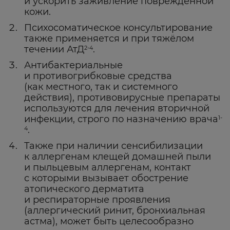
и ускорить заживление повреждённой
кожи.
Психосоматическое консультирование
также применяется и при тяжёлом
течении АтД
.
2-4
Антибактериальные
и противогрибковые средства
(как местного, так и системного
действия), противовирусные препараты
используются для лечения вторичной
инфекции, строго по назначению врача
1-
.
4
Также при наличии сенсибилизации
к аллергенам клещей домашней пыли
и пыльцевым аллергенам, контакт
с которыми вызывает обострение
атопического дерматита
и респираторные проявления
(аллергический ринит, бронхиальная
астма), может быть целесообразно