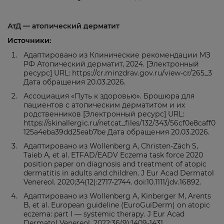
АтД — атопический дерматит
Источники:
Адаптировано из Клинические рекомендации МЗ
РФ Атопический дерматит, 2024. [Электронный
ресурс] URL: https://cr.minzdrav.gov.ru/view-cr/265_3
Дата обращения 20.03.2026.
Ассоциация «Путь к здоровью». Брошюра для
пациентов с атопическим дерматитом и их
родственников [Электронный ресурс] URL:
https://skinallergic.ru/netcat_files/132/343/56cf0e8caff0
125a4eba39dd25eab7be Дата обращения 20.03.2026.
Адаптировано из Wollenberg A, Christen-Zäch S,
Taieb A, et al. ETFAD/EADV Eczema task force 2020
position paper on diagnosis and treatment of atopic
dermatitis in adults and children. J Eur Acad Dermatol
Venereol. 2020;34(12):2717-2744. doi:10.1111/jdv.16892.
Адаптировано из Wollenberg A, Kinberger M, Arents
B, et al. European guideline (EuroGuiDerm) on atopic
eczema: part I — systemic therapy. J Eur Acad
Dermatol Venereol. 2022;36(9):1409-1431.