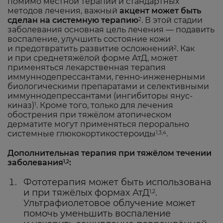
помимо местной терапии и стандартных
методов лечения, важный
акцент может быть
сделан на системную терапию
. В этой стадии
2
заболевания основная цель лечения — подавить
воспаление, улучшить состояние кожи
и предотвратить развитие осложнений
. Как
2
и при среднетяжёлой форме АтД, может
применяться лекарственная терапия
иммуннодепрессантами, генно-инженерными
биологическими препаратами и селективными
иммуннодепрессантами (ингибиторы янус-
киназ)
. Кроме того, только для лечения
1
обострения при тяжёлом атопическом
дерматите могут применяться перорально
системные глюкокортикостероиды
.
1,3,4
Дополнительная терапия при тяжёлом течении
заболевания
:
1,2
Фототерапия может быть использована
и при тяжёлых формах АтД
.
1,2
Ультрафиолетовое облучение может
помочь уменьшить воспаление