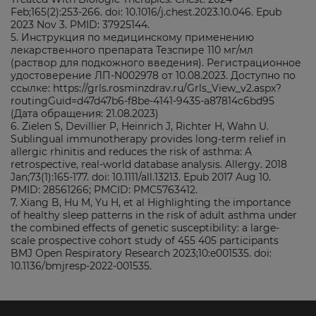
Feb;165(2):253-266. doi: 10.1016/j.chest.2023.10.046. Epub
2023 Nov 3. PMID: 37925144.
5. Инструкция по медицинскому применению
лекарственного препарата Тезспире 110 мг/мл
(раствор для подкожного введения). Регистрационное
удостоверение ЛП-N002978 от 10.08.2023. Доступно по
ссылке: https://grls.rosminzdrav.ru/Grls_View_v2.aspx?
routingGuid=d47d47b6-f8be-4141-9435-a87814c6bd95
(Дата обращения: 21.08.2023)
6. Zielen S, Devillier P, Heinrich J, Richter H, Wahn U.
Sublingual immunotherapy provides long-term relief in
allergic rhinitis and reduces the risk of asthma: A
retrospective, real-world database analysis. Allergy. 2018
Jan;73(1):165-177. doi: 10.1111/all.13213. Epub 2017 Aug 10.
PMID: 28561266; PMCID: PMC5763412.
7. Xiang B, Hu M, Yu H, et al Highlighting the importance
of healthy sleep patterns in the risk of adult asthma under
the combined effects of genetic susceptibility: a large-
scale prospective cohort study of 455 405 participants
BMJ Open Respiratory Research 2023;10:e001535. doi:
10.1136/bmjresp-2022-001535.