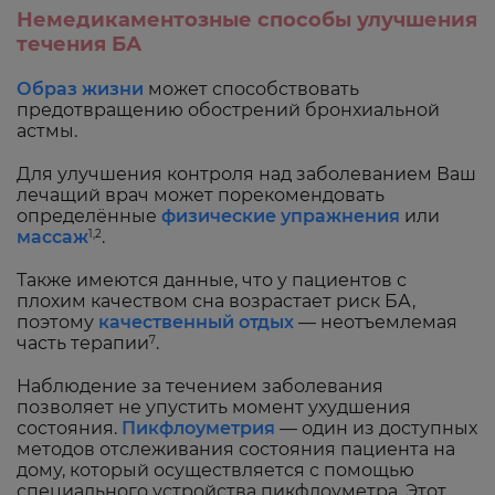
Немедикаментозные способы улучшения
течения БА
Образ жизни
может способствовать
предотвращению обострений бронхиальной
астмы.
Для улучшения контроля над заболеванием Ваш
лечащий врач может порекомендовать
определённые
физические упражнения
или
массаж
.
1,2
Также имеются данные, что у пациентов с
плохим качеством сна возрастает риск БА,
поэтому
качественный отдых
— неотъемлемая
часть терапии
.
7
Наблюдение за течением заболевания
позволяет не упустить момент ухудшения
состояния.
Пикфлоуметрия
— один из доступных
методов отслеживания состояния пациента на
дому, который осуществляется с помощью
специального устройства пикфлоуметра. Этот