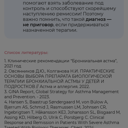
помогают взять заболевание под
контроль и способствуют скорейшему
наступлению ремиссии! Поэтому
важно помнить, что такой
диагноз —
не приговор
, если придерживаться
назначенной терапии.
Список литературы:
1. Клинические рекомендации “Бронхиальная астма”,
2021 год
2. Овсянников Д.Ю., Колганова Н.И. ПРАКТИЧЕСКИЕ
ОСНОВЫ ВЫБОРА ПРЕПАРАТА БИОЛОГИЧЕСКОЙ
ТЕРАПИИ БРОНХИАЛЬНОЙ АСТМЫ У ДЕТЕЙ И
ПОДРОСТКОВ // Астма и аллергия. 2022.
3. GINA Report, Global Strategy for Asthma Management
and Prevention. - 2023.
4. Hansen S, Baastrup Søndergaard M, von Bülow A,
Bjerrum AS, Schmid J, Rasmussen LM, Johnsen CR,
Ingebrigtsen T, Håkansson KEJ, Johansson SL, Bisgaard M,
Assing KD, Hilberg O, Ulrik C, Porsbjerg C. Clinical
Response and Remission in Patients With Severe Asthma
Treated With Biologic Therapies. Chest. 2024