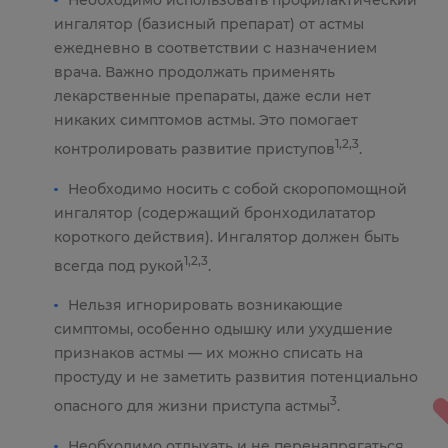
Необходимо использовать профилактический
ингалятор (базисный препарат) от астмы
ежедневно в соответствии с назначением
врача. Важно продолжать применять
лекарственные препараты, даже если нет
никаких симптомов астмы. Это помогает
1,2,3
контролировать развитие приступов
.
Необходимо носить с собой скоропомощной
ингалятор (содержащий бронходилататор
короткого действия). Ингалятор должен быть
1,2,3
всегда под рукой
.
Нельзя игнорировать возникающие
симптомы, особенно одышку или ухудшение
признаков астмы — их можно списать на
простуду и не заметить развития потенциально
3
опасного для жизни приступа астмы
.
Необходимо отдыхать и не перенапрягаться