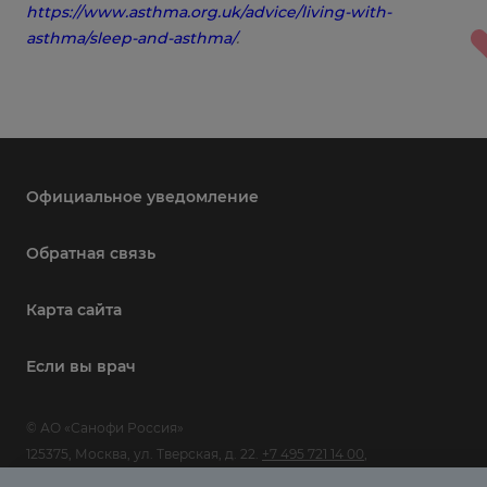
https://www.asthma.org.uk/advice/living-with-
asthma/sleep-and-asthma/
.
Официальное уведомление
Обратная связь
Карта сайта
Если вы врач
© АО «Санофи Россия»
125375, Москва, ул. Тверская, д. 22.
+7 495 721 14 00
,
www.sanofi.com