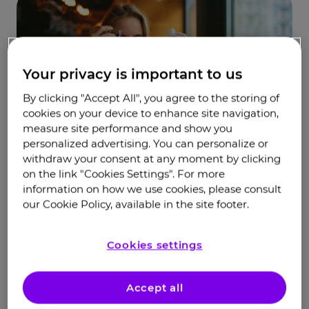
Your privacy is important to us
By clicking "Accept All", you agree to the storing of
cookies on your device to enhance site navigation,
measure site performance and show you
personalized advertising. You can personalize or
withdraw your consent at any moment by clicking
on the link "Cookies Settings". For more
information on how we use cookies, please consult
Сезон простуды и гриппа может быть
our Cookie Policy, available in the site footer.
особенно тяжелым для пациентов,
страдающих бронхиальной астмой. Простуда,
Cookies settings
или острая респираторная вирусная
инфекция (ОРВИ), — главные триггеры
1,2,3
Accept all
обострения бронхиальной астмы
.