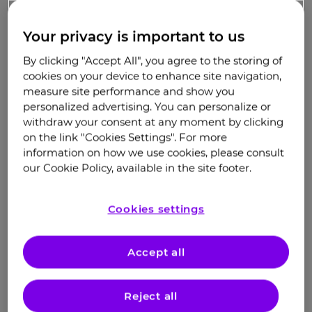
Но что же такое пищевая аллергия? Пищевая
аллергия (ПА) – это вызванная приемом продукта
Your privacy is important to us
реакция, в основе которой лежат определенные
3
иммунные механизмы
. В большинстве случаев
By clicking "Accept All", you agree to the storing of
аллергенами – веществами, провоцирующими
cookies on your device to enhance site navigation,
развитие данной реакции при употреблении,
measure site performance and show you
являются протеины (белки), например, белок
personalized advertising. You can personalize or
коровьего молока. Стоит сразу отметить: в
withdraw your consent at any moment by clicking
on the link "Cookies Settings". For more
клинических рекомендациях по ведению
information on how we use cookies, please consult
пациентов с атопическим дерматитом диетотерапия
our Cookie Policy, available in the site footer.
не рассматривается в качестве основного метода
лечения заболевания, применимого для всех
1
пациентов
. Диеты применяются при сочетании
Cookies settings
атопического дерматита и подтвержденной
1
пищевой аллергии
.
Accept all
Что такое атопический
Reject all