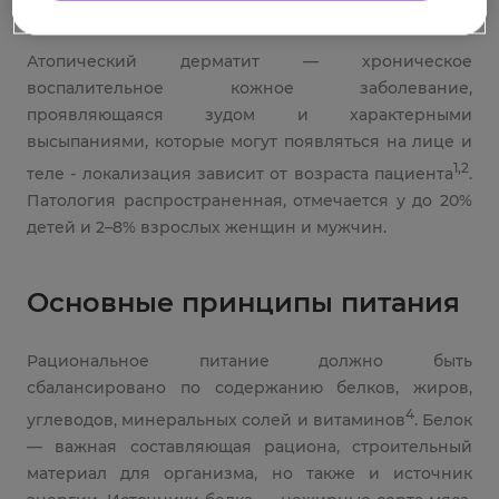
дерматит?
Атопический дерматит — хроническое
воспалительное кожное заболевание,
проявляющаяся зудом и характерными
высыпаниями, которые могут появляться на лице и
1,2
теле - локализация зависит от возраста пациента
.
Патология распространенная, отмечается у до 20%
детей и 2–8% взрослых женщин и мужчин.
Основные принципы питания
Рациональное питание должно быть
сбалансировано по содержанию белков, жиров,
4
углеводов, минеральных солей и витаминов
. Белок
— важная составляющая рациона, строительный
материал для организма, но также и источник