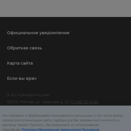
Официальное уведомление
Обратная связь
Карта сайта
Если вы врач
© АО «Санофи Россия»
125375, Москва, ул. Тверская, д. 22.
+7 495 721 14 00
,
www.sanofi.com
Мы собираем и обрабатываем пользовательские данные, в том числе файлы
cookies для оптимизации сайта, подбора для Вас релевантного контента и
MAT-RU-2503564-1.0-09/2025
рекламы. Нажав «Принять», Вы разрешаете их использование.
Подробнее:
Политика
,
Официальное уведомление
,
Процедура
.