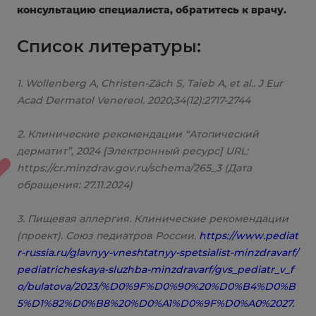
консультацию специалиста, обратитесь к врачу.
Список литературы:
1. Wollenberg A, Christen-Zäch S, Taieb A, et al.. J Eur
Acad Dermatol Venereol. 2020;34(12):2717-2744
2. Клинические рекомендации “Атопический
дерматит”, 2024 [Электронный ресурс] URL:
https://cr.minzdrav.gov.ru/schema/265_3 (Дата
обращения: 27.11.2024)
3. Пищевая аллергия. Клинические рекомендации
(проект). Союз педиатров России.
https://www.pediat
r-russia.ru/glavnyy-vneshtatnyy-spetsialist-minzdravarf/
pediatricheskaya-sluzhba-minzdravarf/gvs_pediatr_v_f
o/bulatova/2023/%D0%9F%D0%90%20%D0%B4%D0%B
5%D1%82%D0%B8%20%D0%A1%D0%9F%D0%A0%2027.