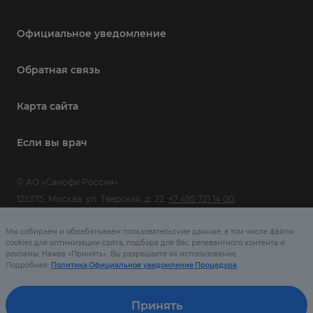
Официальное уведомление
Обратная связь
Карта сайта
Если вы врач
© АО «Санофи Россия»
125375, Москва, ул. Тверская, д. 22.
+7 495 721 14 00
,
www.sanofi.com
Мы собираем и обрабатываем пользовательские данные, в том числе файлы
cookies для оптимизации сайта, подбора для Вас релевантного контента и
MAT-RU-2002079-1.0-01/2023
рекламы. Нажав «Принять», Вы разрешаете их использование.
Подробнее:
Политика
,
Официальное уведомление
,
Процедура
.
Сайт предназначен только для посетителей из Российской
Федерации
Принять
Дата последнего обновления: 17.01.2022 «Все права защищены»