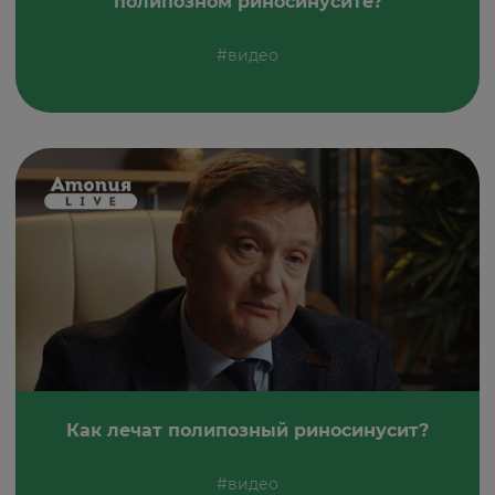
полипозном риносинусите?
#видео
Как лечат полипозный риносинусит?
#видео