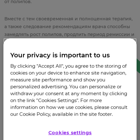
от полипов.
Вместе с тем своевременная и полноценная терапия,
а также следование рекомендациям врача способны
замедлять рост полипов, продлить период ремиссии и
улучшить качество жизни.
Your privacy is important to us
Фильтры
By clicking "Accept All", you agree to the storing of
cookies on your device to enhance site navigation,
measure site performance and show you
#статья
#видео
personalized advertising. You can personalize or
withdraw your consent at any moment by clicking
on the link "Cookies Settings". For more
information on how we use cookies, please consult
our Cookie Policy, available in the site footer.
Cookies settings