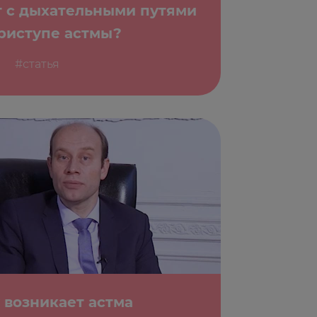
т с дыхательными путями
риступе астмы?
#статья
 возникает астма