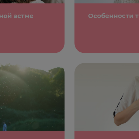
ной астме
Особенности 