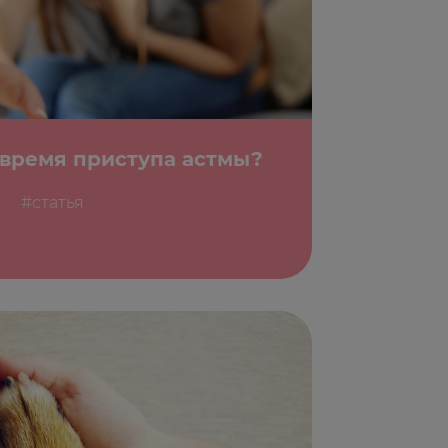
 время приступа астмы?
#статья