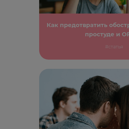
Как предотвратить обост
простуде и О
#статья