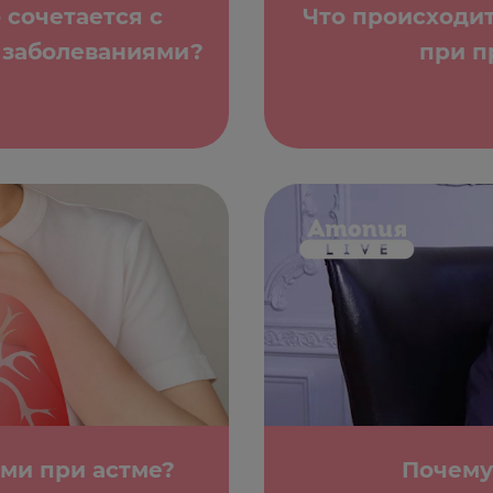
 сочетается с
Что происходи
 заболеваниями?
при п
ими при астме?
Почему