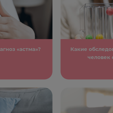
агноз «астма»?
Какие обследо
человек 