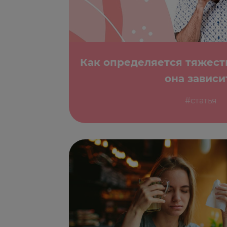
Как определяется тяжесть
она зависи
#статья