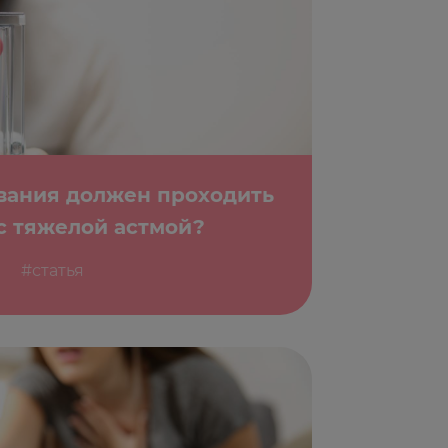
вания должен проходить
с тяжелой астмой?
#статья