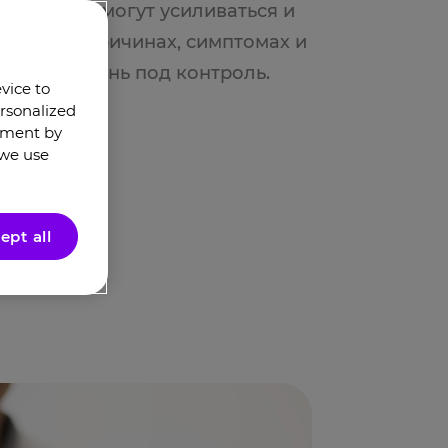
 симптомы могут усиливаться и
знаете о причинах, симптомах и
 взять болезнь под контроль.
evice to
rsonalized
oment by
 we use
ept all