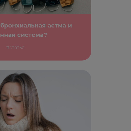
 бронхиальная астма и
нная система?
#статья