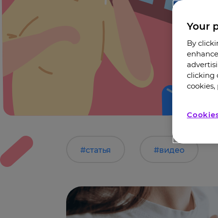
Your p
By click
enhance 
advertis
clicking
cookies, 
Cookies
#статья
#видео