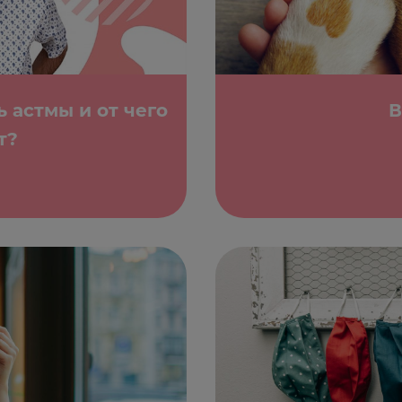
 астмы и от чего
В
т?