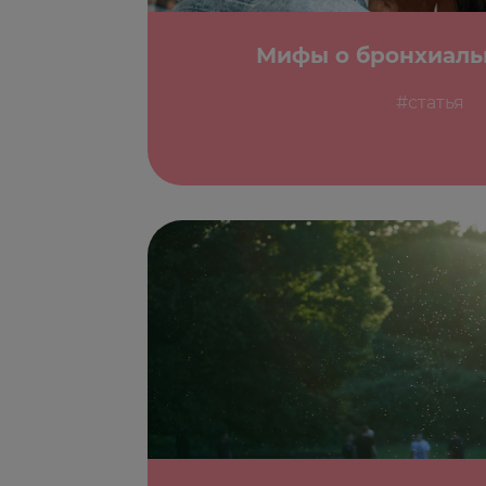
Мифы о бронхиаль
#статья