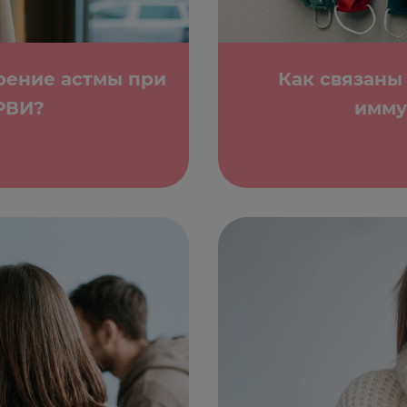
рение астмы при
Как связаны
РВИ?
имму