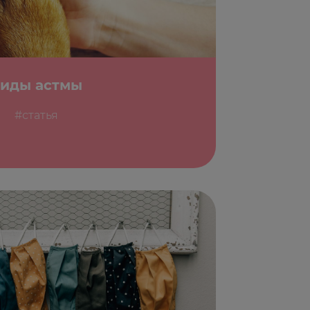
иды астмы
#статья