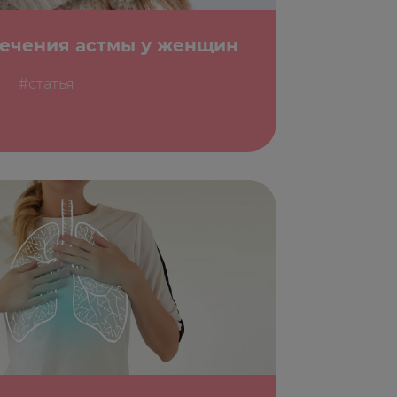
течения астмы у женщин
#статья