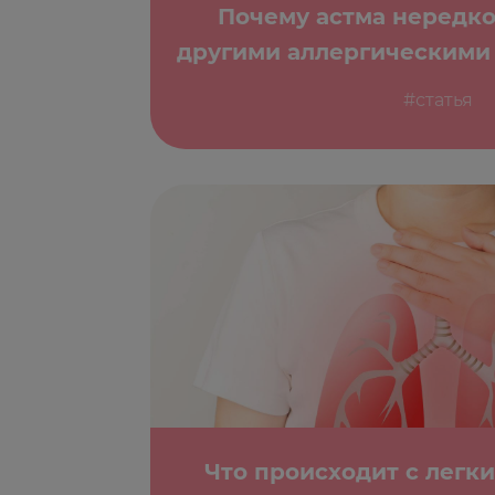
Почему астма нередко
другими аллергическими
#статья
Что происходит с легк