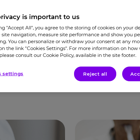
и затрудненное дыхание. Эти
уменьшаться. Чем больше вы 
rivacy is important to us
типах астмы, тем легче будет
ing "Accept All", you agree to the storing of cookies on your d
site navigation, measure site performance and show you pe
ing. You can personalize or withdraw your consent at any m
 on the link "Cookies Settings". For more information on how
please consult our Cookie Policy, available in the site footer.
 settings
Reject all
Acc