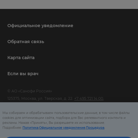
Официальное уведомление
Обратная связь
Карта сайта
Если вы врач
© АО «Санофи Россия»
125375, Москва, ул. Тверская, д. 22.
+7 495 721 14 00
,
www.sanofi.com
Мы собираем и обрабатываем пользовательские данные, в том числе файлы
MAT-RU-2002079-1.0-01/2023
cookies для оптимизации сайта, подбора для Вас релевантного контента и
рекламы. Нажав «Принять», Вы разрешаете их использование.
Подробнее:
Политика
,
Официальное уведомление
,
Процедура
.
Сайт предназначен только для посетителей из Российской
Федерации