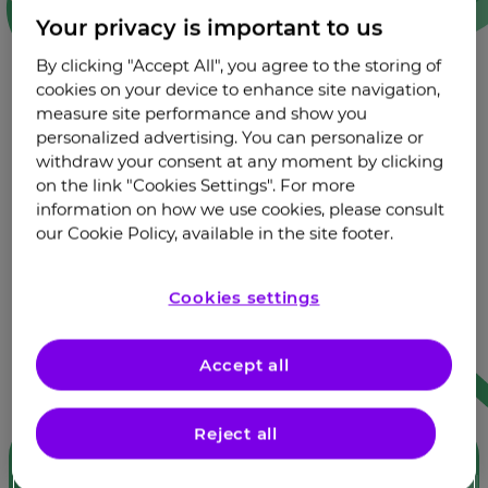
Your privacy is important to us
By clicking "Accept All", you agree to the storing of
cookies on your device to enhance site navigation,
measure site performance and show you
Как описать запах розы или вкус
personalized advertising. You can personalize or
любимой еды? При полипозном
withdraw your consent at any moment by clicking
риносинусите это может быть
on the link "Cookies Settings". For more
непросто.
information on how we use cookies, please consult
our Cookie Policy, available in the site footer.
Запахи сопровождают нас всю жизнь, дарят нам всю красоту
окружающего мира и даже пробуждают приятные
воспоминания. При полипозном риносинусите этого можно
Cookies settings
лишиться на долгое время. Узнайте, как распознать, лечить и
жить с воспалением носовых пазух, из наших статей.
Accept all
С чего начать?
Reject all
О болезни