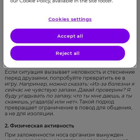
аносмия, – частый симптом ХПРС
. Отсутствие
our Cookie Policy, available in the site footer.
обоняния не только лишает возможности
чувствовать вкус еды и наслаждаться любимыми
запахами, но также создает опасные для жизни
Cookies settings
ситуации.
Например, можно не почувствовать
запах гари, газа или испорченной еды.
Accept all
Лучший способ справиться – честно попросить
поддержки у близких, например: «
Из-за болезни
Reject all
я сейчас не чувствую запахи. Если почувствуешь
странный запах, то скажи мне, пожалуйста
».
Если ситуация вызывает неловкость и стеснение
перед друзьями, попробуйте превратить ее в
игру.
Например, можно сказать: «Из-за болезни я
сейчас не чувствую запахи. Давай проверим? Я
буду угадывать по запаху, что ты мне даешь, а ты
скажешь, угадал(а) или нет».
Такой подход
превращает ограничение в повод для общения,
а не для изоляции.
2. Физическая активность
При заложенности носа организм вынужден