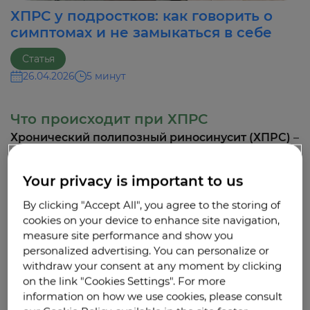
ХПРС у подростков: как говорить о
симптомах и не замыкаться в себе
Статья
26.04.2026
5 минут
Что происходит при ХПРС
Хронический полипозный риносинусит (ХПРС)
–
не только медицинский диагноз, но и фактор,
влияющий на социальную жизнь. Принять этот
диагноз может быть трудно не только из-за
Your privacy is important to us
длительной терапии, но и из-за повседневных
ограничений, о которых сверстники могут даже
By clicking "Accept All", you agree to the storing of
не догадываться
.
1
cookies on your device to enhance site navigation,
measure site performance and show you
personalized advertising. You can personalize or
Как жить с ограничениями
withdraw your consent at any moment by clicking
1. Обоняние и безопасность
on the link "Cookies Settings". For more
information on how we use cookies, please consult
Полная или частичная потеря обоняния, или
2,3